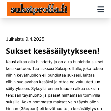
Julkaistu
9.4.2025
Sukset kesäsäilytykseen!
Kausi alkaa olla hiihdetty ja on aika huolehtia sukset
kesäkuntoon. Tuo suksesi Suksiproffalle, joka tekee
niihin keväthuollon eli puhdistaa suksesi, laittaa
niihin suojavahan kesäksi ja ottaa ne vakuutettuun
säilytykseen. Syksyllä ennen kauden alkua suksiin
tehdään täyshuolto ja pääset hiihtämään toimivilla
suksilla! Koko hommasta maksat vain täyshuollon
hinnan (35e/pari) eli keväthuolto ja kesäsäilytys on